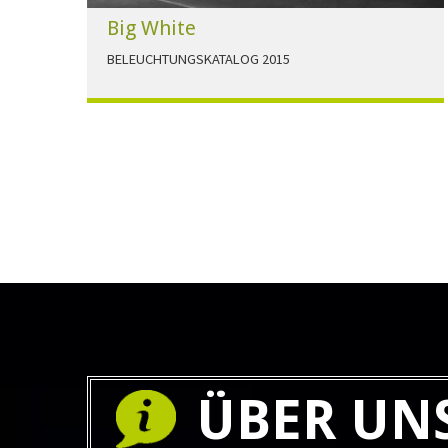
Big White
BELEUCHTUNGSKATALOG 2015
Der Beleuchtungskatalog für alle Ansprüche hier
zum download."
HERUNTERLADEN
ÜBER UN