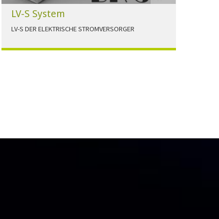
LV-S System
LV-S DER ELEKTRISCHE STROMVERSORGER
LV-S wird mit Leitern als Aluminium bzw.
Elektrolytkupfer angeboten
HERUNTERLADEN