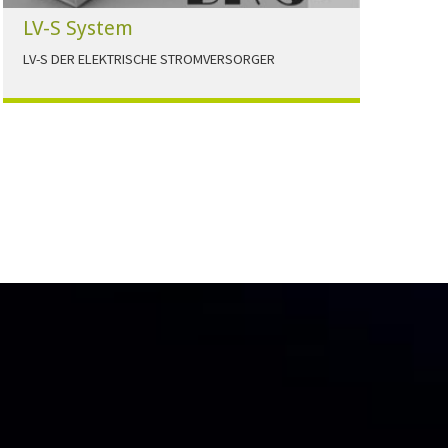
LV-S System
LV-S DER ELEKTRISCHE STROMVERSORGER
LV-S wird mit Leitern als Aluminium bzw.
Elektrolytkupfer angeboten
HERUNTERLADEN