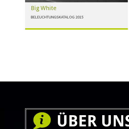
Big White
BELEUCHTUNGSKATALOG 2015
Der Beleuchtungskatalog für alle Ansprüche hier
zum download."
HERUNTERLADEN
ÜBER UN