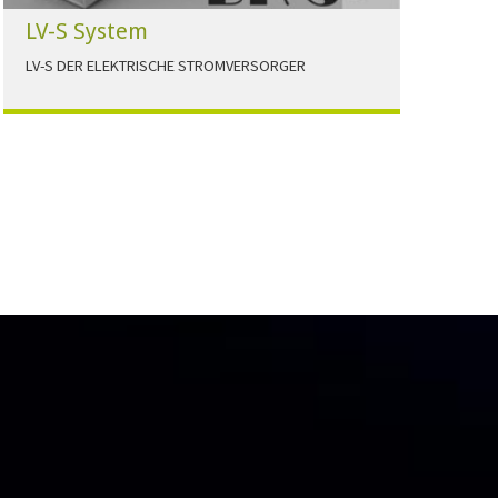
LV-S System
LV-S DER ELEKTRISCHE STROMVERSORGER
LV-S wird mit Leitern als Aluminium bzw.
Elektrolytkupfer angeboten
HERUNTERLADEN