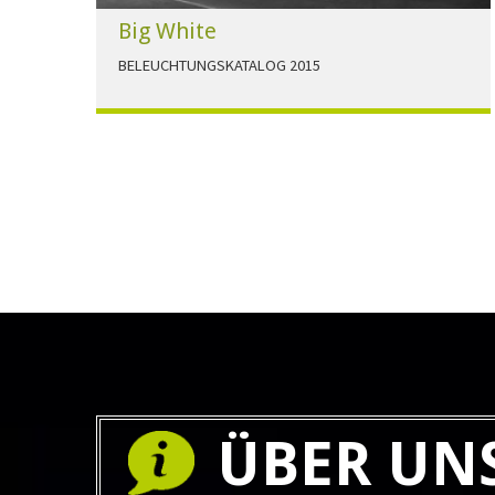
Big White
BELEUCHTUNGSKATALOG 2015
Der Beleuchtungskatalog für alle Ansprüche hier
zum download."
HERUNTERLADEN
ÜBER UN