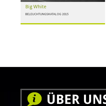
Big White
BELEUCHTUNGSKATALOG 2015
Der Beleuchtungskatalog für alle Ansprüche hier
zum download."
HERUNTERLADEN
ÜBER UN