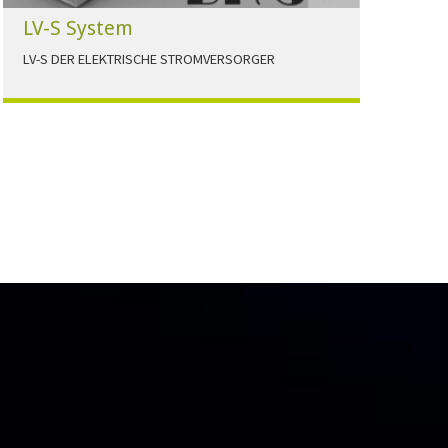
LV-S System
LV-S DER ELEKTRISCHE STROMVERSORGER
LV-S wird mit Leitern als Aluminium bzw.
Elektrolytkupfer angeboten
HERUNTERLADEN