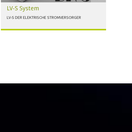
LV-S System
LV-S DER ELEKTRISCHE STROMVERSORGER
LV-S wird mit Leitern als Aluminium bzw.
Elektrolytkupfer angeboten
HERUNTERLADEN