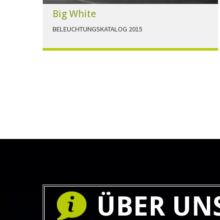
Big White
BELEUCHTUNGSKATALOG 2015
Der Beleuchtungskatalog für alle Ansprüche hier
zum download."
HERUNTERLADEN
ÜBER UN