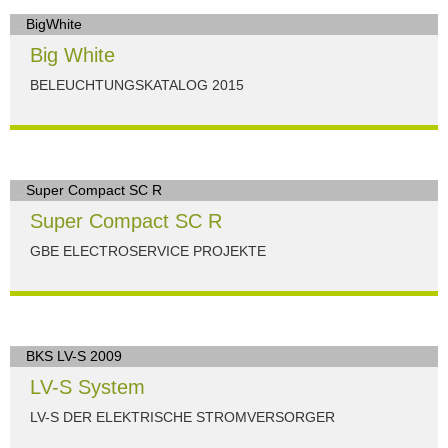
Big White
BELEUCHTUNGSKATALOG 2015
Der Beleuchtungskatalog für alle Ansprüche hier zum
download."
HERUNTERLADEN
Super Compact SC R
GBE ELECTROSERVICE PROJEKTE
Für alle Anwendungen der Industrie und Infrastruktur.
HERUNTERLADEN
LV-S System
LV-S DER ELEKTRISCHE STROMVERSORGER