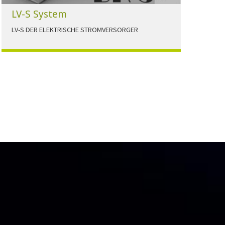
LV-S System
LV-S DER ELEKTRISCHE STROMVERSORGER
LV-S wird mit Leitern als Aluminium bzw.
Elektrolytkupfer angeboten
HERUNTERLADEN