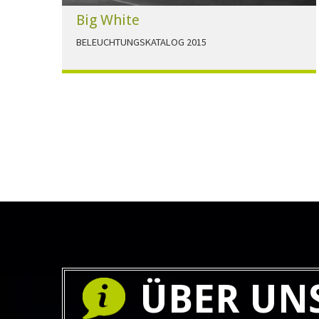
Big White
BELEUCHTUNGSKATALOG 2015
Der Beleuchtungskatalog für alle Ansprüche hier
zum download."
HERUNTERLADEN
ÜBER UN