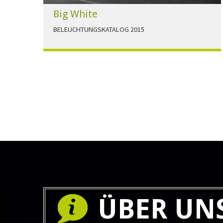
Big White
BELEUCHTUNGSKATALOG 2015
Der Beleuchtungskatalog für alle Ansprüche hier
zum download."
HERUNTERLADEN
ÜBER UN