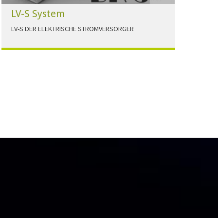
LV-S System
LV-S DER ELEKTRISCHE STROMVERSORGER
LV-S wird mit Leitern als Aluminium bzw.
Elektrolytkupfer angeboten
HERUNTERLADEN