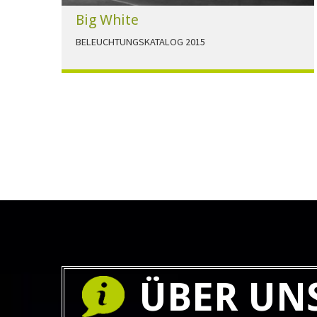
Big White
BELEUCHTUNGSKATALOG 2015
Der Beleuchtungskatalog für alle Ansprüche hier
zum download."
HERUNTERLADEN
ÜBER UN