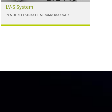
LV-S System
LV-S DER ELEKTRISCHE STROMVERSORGER
LV-S wird mit Leitern als Aluminium bzw.
Elektrolytkupfer angeboten
HERUNTERLADEN