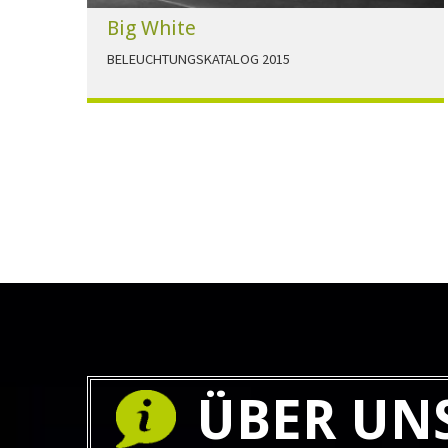
Big White
BELEUCHTUNGSKATALOG 2015
Der Beleuchtungskatalog für alle Ansprüche hier
zum download."
HERUNTERLADEN
ÜBER UN