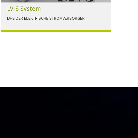
LV-S System
LV-S DER ELEKTRISCHE STROMVERSORGER
LV-S wird mit Leitern als Aluminium bzw.
Elektrolytkupfer angeboten
HERUNTERLADEN