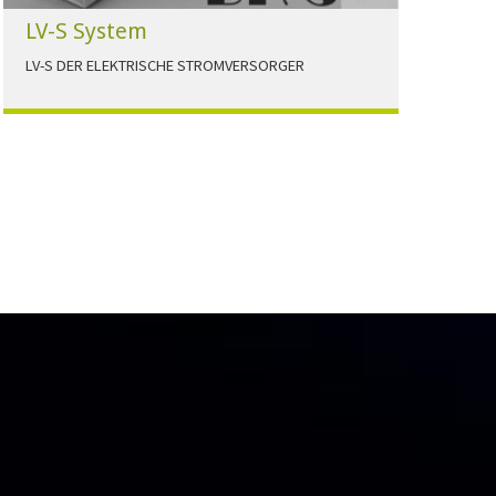
LV-S System
LV-S DER ELEKTRISCHE STROMVERSORGER
LV-S wird mit Leitern als Aluminium bzw.
Elektrolytkupfer angeboten
HERUNTERLADEN