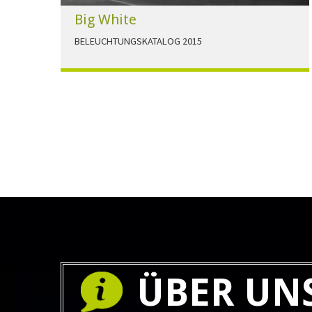
Big White
BELEUCHTUNGSKATALOG 2015
Der Beleuchtungskatalog für alle Ansprüche hier
zum download."
HERUNTERLADEN
ÜBER UN