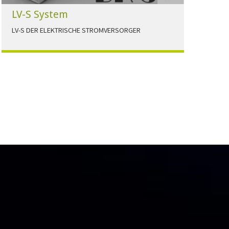
LV-S System
LV-S DER ELEKTRISCHE STROMVERSORGER
LV-S wird mit Leitern als Aluminium bzw.
Elektrolytkupfer angeboten
HERUNTERLADEN