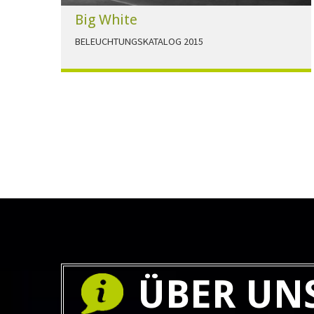
Big White
BELEUCHTUNGSKATALOG 2015
Der Beleuchtungskatalog für alle Ansprüche hier
zum download."
HERUNTERLADEN
ÜBER UN