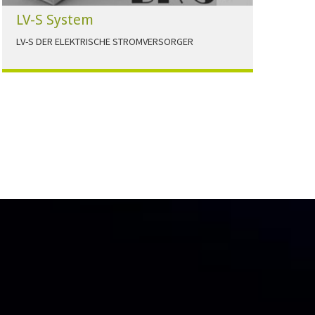
LV-S System
LV-S DER ELEKTRISCHE STROMVERSORGER
LV-S wird mit Leitern als Aluminium bzw.
Elektrolytkupfer angeboten
HERUNTERLADEN