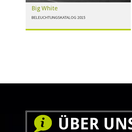
Big White
BELEUCHTUNGSKATALOG 2015
Der Beleuchtungskatalog für alle Ansprüche hier
zum download."
HERUNTERLADEN
ÜBER UN