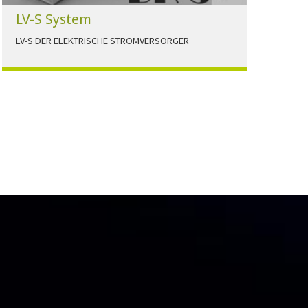
LV-S System
LV-S DER ELEKTRISCHE STROMVERSORGER
LV-S wird mit Leitern als Aluminium bzw.
Elektrolytkupfer angeboten
HERUNTERLADEN