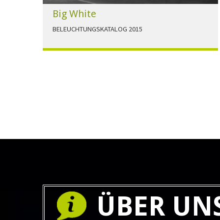
Big White
BELEUCHTUNGSKATALOG 2015
Der Beleuchtungskatalog für alle Ansprüche hier
zum download."
HERUNTERLADEN
ÜBER UN