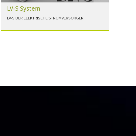
LV-S System
LV-S DER ELEKTRISCHE STROMVERSORGER
LV-S wird mit Leitern als Aluminium bzw.
Elektrolytkupfer angeboten
HERUNTERLADEN