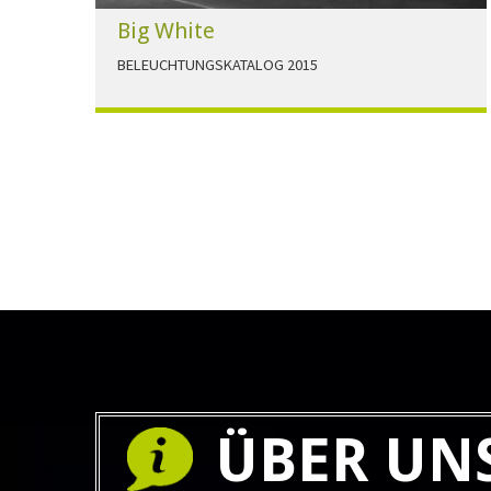
Big White
BELEUCHTUNGSKATALOG 2015
Der Beleuchtungskatalog für alle Ansprüche hier
zum download."
HERUNTERLADEN
ÜBER UN